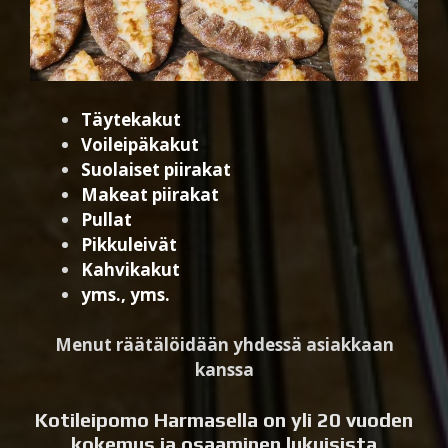
Täytekakut
Voileipäkakut
Suolaiset piirakat
Makeat piirakat
Pullat
Pikkuleivät
Kahvikakut
yms., yms.
Menut räätälöidään yhdessä asiakkaan
kanssa
Kotileipomo Harmasella on yli 20 vuoden
kokemus ja osaaminen lukuisista