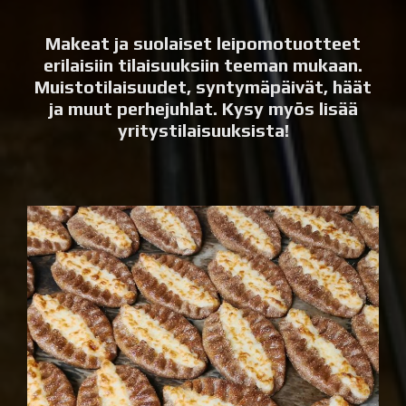
Makeat ja suolaiset leipomotuotteet
erilaisiin tilaisuuksiin teeman mukaan.
Muistotilaisuudet, syntymäpäivät, häät
ja muut perhejuhlat. Kysy myös lisää
yritystilaisuuksista!