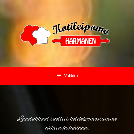
Siirry
sisältöön
Valikko
Laadukkaat tuotteet kotileipomostamme
arkeen ja juhlaan.